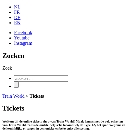
NL
FR
DE
EN
Facebook
Youtube
Instagram
Zoeken
Zoek
Train World
>
Tickets
Tickets
Welkom bij de online tickets-shop van Train World! Maak kennis met de vele schatten
van Train World, zoals de oudste Belgische locomotief, de Type 12, het spoorweghuis en
de koninklijke rijtuigen in een unieke en belevenisvolle setting.