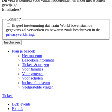
Dit veld is bedoeld voor validatiedoeleinden en moet niet worden
gewijzigd.
Emailadres
*
Consent
*
Ik geef toestemming dat Train World bovenstaande
gegevens zal verwerken en bewaren zoals beschreven in de
privacyverklaring
.
Inschrijven
Plan je bezoek
Het museum
Bezoekersinformatie
Tickets & prijzen
Voor families
Voor groepen
Voor scholen
Inclusief museum
Veelgestelde vragen
Tickets
B2B events
Expo’s