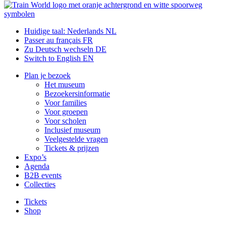
Huidige taal: Nederlands
NL
Passer au français
FR
Zu Deutsch wechseln
DE
Switch to English
EN
Plan je bezoek
Het museum
Bezoekersinformatie
Voor families
Voor groepen
Voor scholen
Inclusief museum
Veelgestelde vragen
Tickets & prijzen
Expo’s
Agenda
B2B events
Collecties
Tickets
Shop